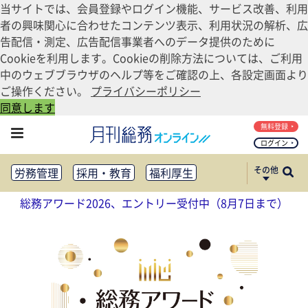
当サイトでは、会員登録やログイン機能、サービス改善、利用
者の興味関心に合わせたコンテンツ表示、利用状況の解析、広
告配信・測定、広告配信事業者へのデータ提供のために
Cookieを利用します。Cookieの削除方法については、ご利用
中のウェブブラウザのヘルプ等をご確認の上、各設定画面より
ご操作ください。
プライバシーポリシー
同意します
無料登録
ログイン
その他
労務管理
採用・教育
福利厚生
健康経営
働き方改革
総務アワード2026、エントリー受付中（8月7日まで）
法務・コンプライアンス
業務資料ダウンロード
知財管理
リスクマネジメント・BCP
社外・社内広報
社外・社内コミュニケーション活性化
FM・オフィス移転
CSR・SDGs
テクノロジー活用・DX