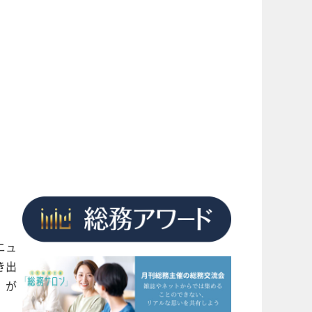
ニュ
き出
」が