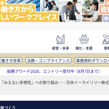
経営・未来
強化・支援
実
働き方改革
法務・コンプライアンス
業務資料ダウンロ
内広報
社外・社内コミュニケーション活性化
FM・オフ
総務アワード2026、エントリー受付中（8月7日まで）
補助金・コスト削減
アウトソーシング・BPO
調査・レポ
「みえない多様性」への取り組み――日本イーライリリー株式
組織づくり