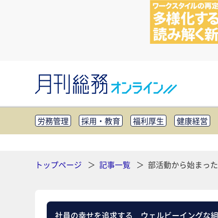
労務管理
採用・教育
福利厚生
健康経営
知財管理
リスクマネジメント・BCP
社外・社
CSR・SDGs
テクノロジー活用・DX
助成金・
その他
トップページ
記事一覧
部活動から始まった
社員の幸せを追求する ウェルビーイングな