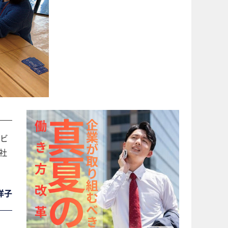
ビ
社
洋子