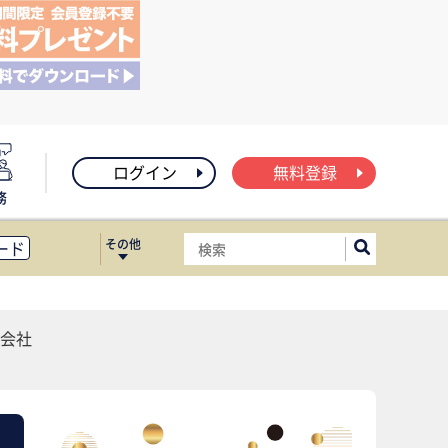
ログイン
無料登録
務
その他
ード
ィス移転
ート
会社