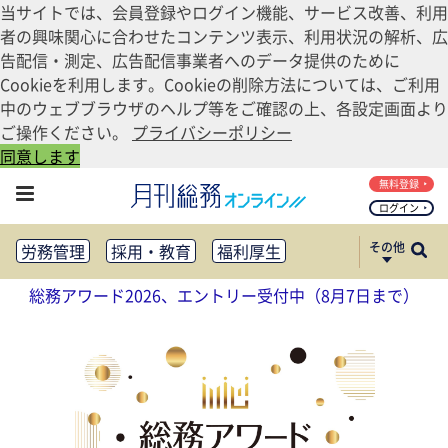
当サイトでは、会員登録やログイン機能、サービス改善、利用
者の興味関心に合わせたコンテンツ表示、利用状況の解析、広
告配信・測定、広告配信事業者へのデータ提供のために
Cookieを利用します。Cookieの削除方法については、ご利用
中のウェブブラウザのヘルプ等をご確認の上、各設定画面より
ご操作ください。
プライバシーポリシー
同意します
無料登録
ログイン
その他
労務管理
採用・教育
福利厚生
健康経営
働き方改革
総務アワード2026、エントリー受付中（8月7日まで）
法務・コンプライアンス
業務資料ダウンロード
知財管理
リスクマネジメント・BCP
社外・社内広報
社外・社内コミュニケーション活性化
FM・オフィス移転
CSR・SDGs
テクノロジー活用・DX