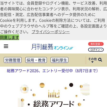
当サイトでは、会員登録やログイン機能、サービス改善、利用
者の興味関心に合わせたコンテンツ表示、利用状況の解析、広
告配信・測定、広告配信事業者へのデータ提供のために
Cookieを利用します。Cookieの削除方法については、ご利用
中のウェブブラウザのヘルプ等をご確認の上、各設定画面より
ご操作ください。
プライバシーポリシー
同意します
無料登録
ログイン
その他
労務管理
採用・教育
福利厚生
健康経営
働き方改革
総務アワード2026、エントリー受付中（8月7日まで）
法務・コンプライアンス
業務資料ダウンロード
知財管理
リスクマネジメント・BCP
社外・社内広報
社外・社内コミュニケーション活性化
FM・オフィス移転
CSR・SDGs
テクノロジー活用・DX