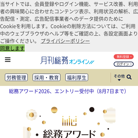
当サイトでは、会員登録やログイン機能、サービス改善、利用
者の興味関心に合わせたコンテンツ表示、利用状況の解析、広
告配信・測定、広告配信事業者へのデータ提供のために
Cookieを利用します。Cookieの削除方法については、ご利用
中のウェブブラウザのヘルプ等をご確認の上、各設定画面より
ご操作ください。
プライバシーポリシー
同意します
無料登録
ログイン
その他
労務管理
採用・教育
福利厚生
健康経営
働き方改革
総務アワード2026、エントリー受付中（8月7日まで）
法務・コンプライアンス
業務資料ダウンロード
知財管理
リスクマネジメント・BCP
社外・社内広報
社外・社内コミュニケーション活性化
FM・オフィス移転
CSR・SDGs
テクノロジー活用・DX