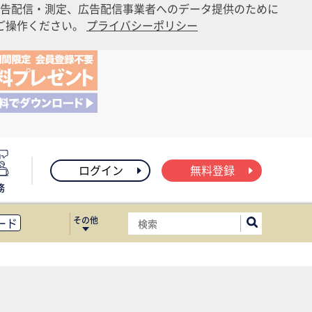
告配信・測定、広告配信事業者へのデータ提供のために
りご操作ください。
プライバシーポリシー
ログイン
無料登録
務
その他
ード
ィス移転
ート