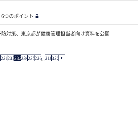
 6つのポイント
む予防対策、東京都が健康管理担当者向け資料を公開
...
0
231
232
233
234
235
236
319
320