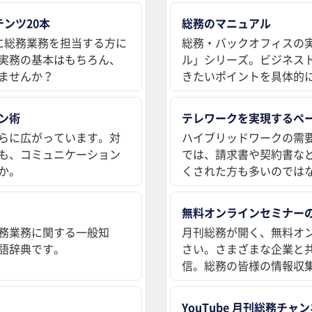
ンツ20本
総務のマニュアル
に総務業務を担当する方に
総務・バックオフィスの
実務の基本はもちろん、
ル」シリーズ。ビジネス
ませんか？
きたいポイントを具体的
ン術
テレワークを実現するペ
らに広がっています。対
ハイブリッドワークの需
も、コミュニケーション
では、請求書や契約書な
か。
くされた方も多いのでは
無料オンラインセミナー
務業務に関する一般知
月刊総務が開く、無料オ
語辞典です。
さい。さまざまな企業と
信。総務の皆様の情報収
YouTube 月刊総務チャ