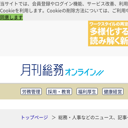
当サイトでは、会員登録やログイン機能、サービス改善、利用
Cookieを利用します。Cookieの削除方法については、
同意します
労務管理
採用・教育
福利厚生
健康経営
知財管理
リスクマネジメント・BCP
社外・社
CSR・SDGs
テクノロジー活用・DX
助成金・
その他
トップページ
総務・人事などのニュース、記事