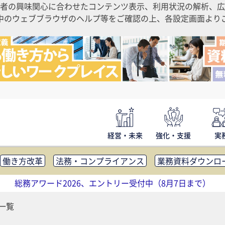
者の興味関心に合わせたコンテンツ表示、利用状況の解析、広
ご利用中のウェブブラウザのヘルプ等をご確認の上、各設定画面よ
経営・未来
強化・支援
実
働き方改革
法務・コンプライアンス
業務資料ダウンロ
内広報
社外・社内コミュニケーション活性化
FM・オフ
総務アワード2026、エントリー受付中（8月7日まで）
補助金・コスト削減
アウトソーシング・BPO
調査・レポ
一覧