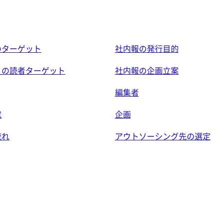
のターゲット
社内報の発行目的
との読者ターゲット
社内報の企画立案
編集者
成
企画
流れ
アウトソーシング先の選定