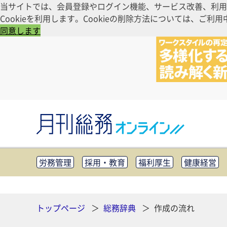
当サイトでは、会員登録やログイン機能、サービス改善、利用
Cookieを利用します。Cookieの削除方法については、
同意します
労務管理
採用・教育
福利厚生
健康経営
知財管理
リスクマネジメント・BCP
社外・社
CSR・SDGs
テクノロジー活用・DX
助成金・
その他
トップページ
総務辞典
作成の流れ