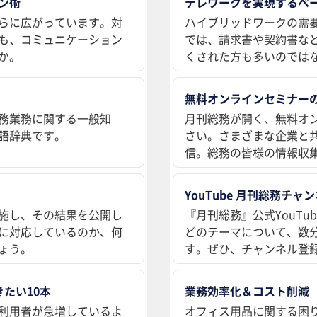
ン術
テレワークを実現するペ
らに広がっています。対
ハイブリッドワークの需
も、コミュニケーション
では、請求書や契約書な
か。
くされた方も多いのでは
無料オンラインセミナー
務業務に関する一般知
月刊総務が開く、無料オ
語辞典です。
さい。さまざまな企業と
信。総務の皆様の情報収
YouTube 月刊総務チャ
施し、その結果を公開し
『月刊総務』公式YouT
に対応しているのか、何
どのテーマについて、数
ょう。
す。ぜひ、チャンネル登
たい10本
業務効率化＆コスト削減
利用者が急増しているよ
オフィス用品に関する困