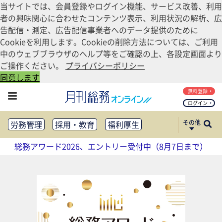
当サイトでは、会員登録やログイン機能、サービス改善、利用
者の興味関心に合わせたコンテンツ表示、利用状況の解析、広
告配信・測定、広告配信事業者へのデータ提供のために
Cookieを利用します。Cookieの削除方法については、ご利用
中のウェブブラウザのヘルプ等をご確認の上、各設定画面より
ご操作ください。
プライバシーポリシー
同意します
無料登録
ログイン
その他
労務管理
採用・教育
福利厚生
健康経営
働き方改革
総務アワード2026、エントリー受付中（8月7日まで）
法務・コンプライアンス
業務資料ダウンロード
知財管理
リスクマネジメント・BCP
社外・社内広報
社外・社内コミュニケーション活性化
FM・オフィス移転
CSR・SDGs
テクノロジー活用・DX