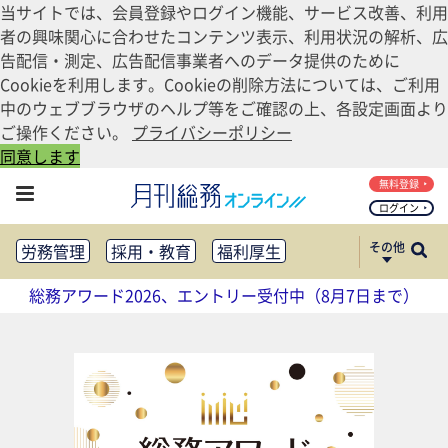
当サイトでは、会員登録やログイン機能、サービス改善、利用
者の興味関心に合わせたコンテンツ表示、利用状況の解析、広
告配信・測定、広告配信事業者へのデータ提供のために
Cookieを利用します。Cookieの削除方法については、ご利用
中のウェブブラウザのヘルプ等をご確認の上、各設定画面より
ご操作ください。
プライバシーポリシー
同意します
無料登録
ログイン
その他
労務管理
採用・教育
福利厚生
健康経営
働き方改革
総務アワード2026、エントリー受付中（8月7日まで）
法務・コンプライアンス
業務資料ダウンロード
知財管理
リスクマネジメント・BCP
社外・社内広報
社外・社内コミュニケーション活性化
FM・オフィス移転
CSR・SDGs
テクノロジー活用・DX