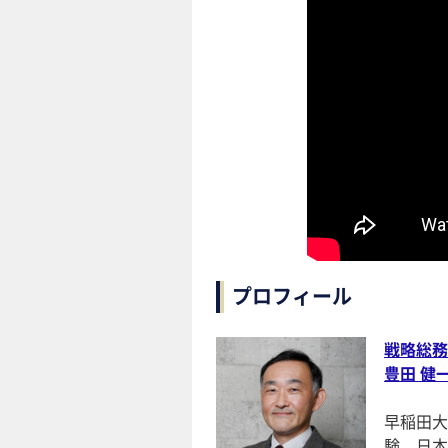
プロフィール
戦略総務
豊田 健
早稲田大
験。日本