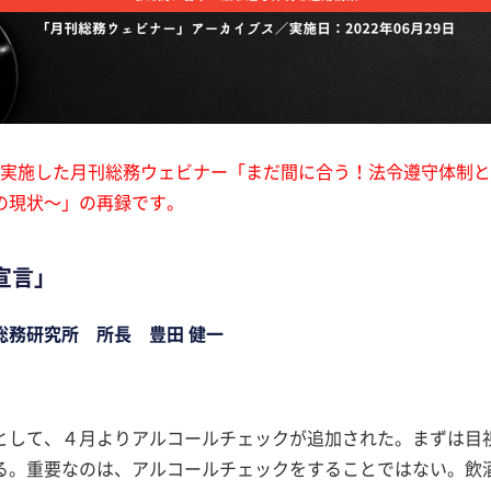
9日に実施した月刊総務ウェビナー「まだ間に合う！法令遵守体制
の現状～」の再録です。
宣言」
総務研究所 所長 豊田 健一
として、４月よりアルコールチェックが追加された。まずは目視
る。重要なのは、アルコールチェックをすることではない。飲