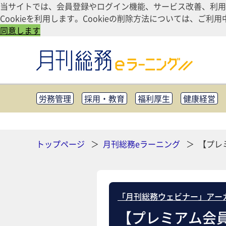
当サイトでは、会員登録やログイン機能、サービス改善、利用
Cookieを利用します。Cookieの削除方法については、
同意します
労務管理
採用・教育
福利厚生
健康経営
知財管理
リスクマネジメント・BCP
社外・社
CSR・SDGs
テクノロジー活用・DX
助成金・
その他
トップページ
月刊総務eラーニング
【プレ
「月刊総務ウェビナー」アー
【プレミアム会