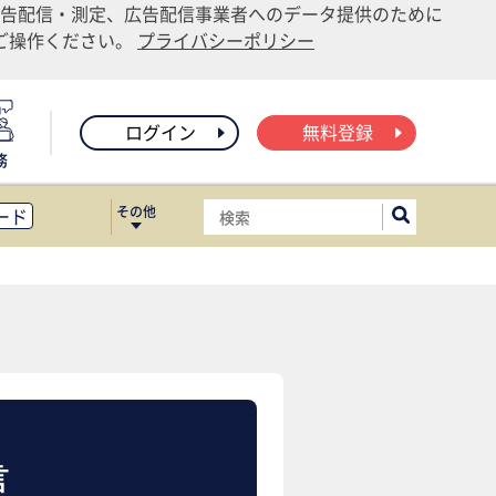
告配信・測定、広告配信事業者へのデータ提供のために
りご操作ください。
プライバシーポリシー
ログイン
無料登録
務
その他
ード
ィス移転
ート
言