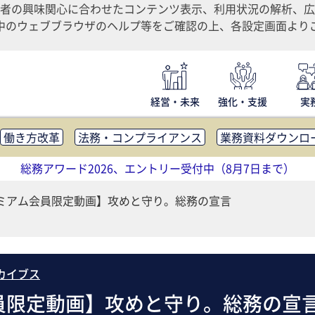
者の興味関心に合わせたコンテンツ表示、利用状況の解析、広
ご利用中のウェブブラウザのヘルプ等をご確認の上、各設定画面よ
経営・未来
強化・支援
実
働き方改革
法務・コンプライアンス
業務資料ダウンロ
内広報
社外・社内コミュニケーション活性化
FM・オフ
総務アワード2026、エントリー受付中（8月7日まで）
補助金・コスト削減
アウトソーシング・BPO
調査・レポ
ミアム会員限定動画】攻めと守り。総務の宣言
カイブス
員限定動画】攻めと守り。総務の宣