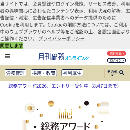
当サイトでは、会員登録やログイン機能、サービス改善、利用
者の興味関心に合わせたコンテンツ表示、利用状況の解析、広
告配信・測定、広告配信事業者へのデータ提供のために
Cookieを利用します。Cookieの削除方法については、ご利用
中のウェブブラウザのヘルプ等をご確認の上、各設定画面より
ご操作ください。
プライバシーポリシー
同意します
無料登録
ログイン
その他
労務管理
採用・教育
福利厚生
健康経営
働き方改革
総務アワード2026、エントリー受付中（8月7日まで）
法務・コンプライアンス
業務資料ダウンロード
知財管理
リスクマネジメント・BCP
社外・社内広報
社外・社内コミュニケーション活性化
FM・オフィス移転
CSR・SDGs
テクノロジー活用・DX