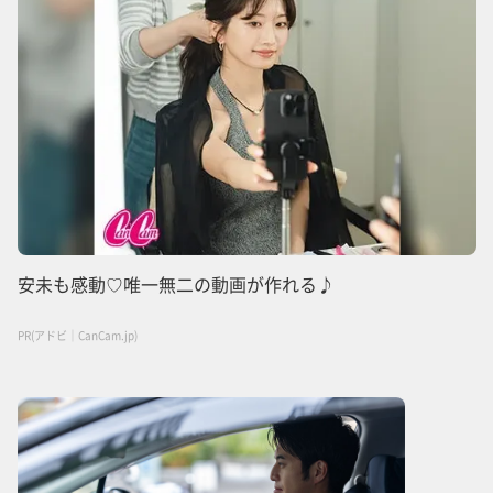
安未も感動♡唯一無二の動画が作れる♪
PR(アドビ｜CanCam.jp)