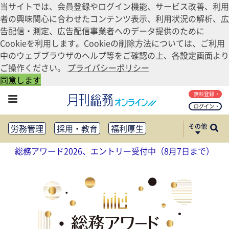
当サイトでは、会員登録やログイン機能、サービス改善、利用
者の興味関心に合わせたコンテンツ表示、利用状況の解析、広
告配信・測定、広告配信事業者へのデータ提供のために
Cookieを利用します。Cookieの削除方法については、ご利用
中のウェブブラウザのヘルプ等をご確認の上、各設定画面より
ご操作ください。
プライバシーポリシー
同意します
無料登録
ログイン
その他
労務管理
採用・教育
福利厚生
健康経営
働き方改革
総務アワード2026、エントリー受付中（8月7日まで）
法務・コンプライアンス
業務資料ダウンロード
知財管理
リスクマネジメント・BCP
社外・社内広報
社外・社内コミュニケーション活性化
FM・オフィス移転
CSR・SDGs
テクノロジー活用・DX