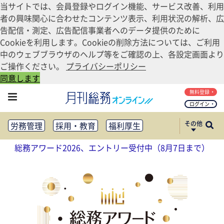
当サイトでは、会員登録やログイン機能、サービス改善、利用
者の興味関心に合わせたコンテンツ表示、利用状況の解析、広
告配信・測定、広告配信事業者へのデータ提供のために
Cookieを利用します。Cookieの削除方法については、ご利用
中のウェブブラウザのヘルプ等をご確認の上、各設定画面より
ご操作ください。
プライバシーポリシー
同意します
無料登録
ログイン
その他
労務管理
採用・教育
福利厚生
健康経営
働き方改革
総務アワード2026、エントリー受付中（8月7日まで）
法務・コンプライアンス
業務資料ダウンロード
知財管理
リスクマネジメント・BCP
社外・社内広報
社外・社内コミュニケーション活性化
FM・オフィス移転
CSR・SDGs
テクノロジー活用・DX