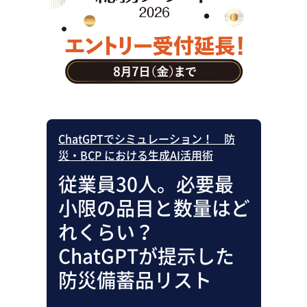
助成金・補助金・コスト削減
アウトソーシング・BPO
調査・レポート
その他
ChatGPTでシミュレーション！ 防
災・BCP における生成AI活用術
従業員30人。必要最
小限の品目と数量はど
れくらい？
ChatGPTが提示した
防災備蓄品リスト