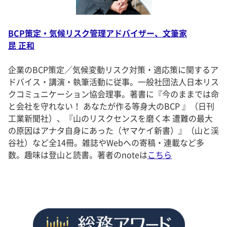
BCP策定・気候リスク管理アドバイザー、文筆家
昆 正和
企業のBCP策定／気候変動リスク対策・適応策に関するア
ドバイス・講演・執筆活動に従事。一般社団法人日本リス
クコミュニケーション協会理事。著書に『今のままでは命
と会社を守れない！ あなたが作る等身大のBCP 』（日刊
工業新聞社）、『山のリスクセンスを磨く本 遭難の最大
の原因はアナタ自身にあった（ヤマケイ新書）』（山と渓
谷社）など全14冊。雑誌やWebへの寄稿・連載など多
数。趣味は登山と読書。著者のnoteは
こちら