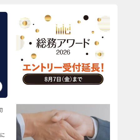
い
初
に