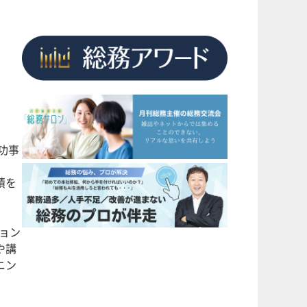
功事
績を
ョン
や講
ニン