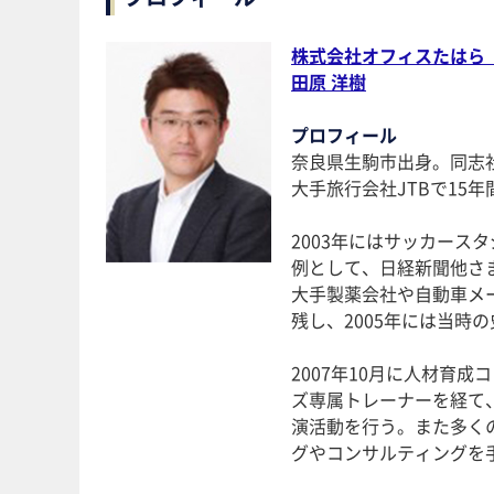
株式会社オフィスたはら
田原 洋樹
プロフィール
奈良県生駒市出身。同志
大手旅行会社JTBで15
2003年にはサッカー
例として、日経新聞他さ
大手製薬会社や自動車メ
残し、2005年には当時
2007年10月に人材育
ズ専属トレーナーを経て
演活動を行う。また多く
グやコンサルティングを