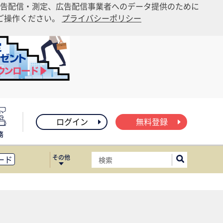
告配信・測定、広告配信事業者へのデータ提供のために
りご操作ください。
プライバシーポリシー
ログイン
無料登録
務
その他
ード
ィス移転
ート
）