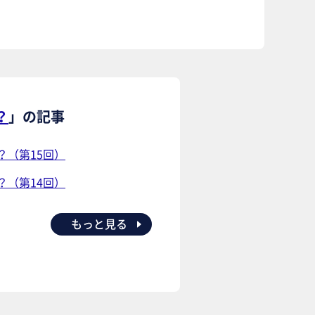
？
」の記事
（第15回）
（第14回）
もっと見る