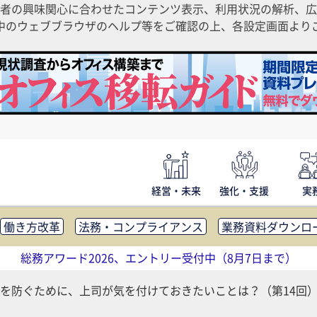
者の興味関心に合わせたコンテンツ表示、利用状況の解析、広
ご利用中のウェブブラウザのヘルプ等をご確認の上、各設定画面よ
経営・未来
強化・支援
実
働き方改革
法務・コンプライアンス
業務資料ダウンロ
内広報
社外・社内コミュニケーション活性化
FM・オフ
総務アワード2026、エントリー受付中（8月7日まで）
補助金・コスト削減
アウトソーシング・BPO
調査・レポ
を防ぐために、上司が気を付けておきたいことは？（第14回