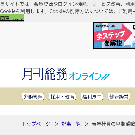
当サイトでは、会員登録やログイン機能、サービス改善、利用
Cookieを利用します。Cookieの削除方法については、
同意します
労務管理
採用・教育
福利厚生
健康経営
知財管理
リスクマネジメント・BCP
社外・社
CSR・SDGs
テクノロジー活用・DX
助成金・
その他
トップページ
記事一覧
若年社員の早期離職