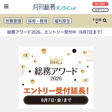
無料登録
ログイン
その他
労務管理
採用・教育
福利厚生
健康経営
働き方改革
総務アワード2026、エントリー受付中（8月7日まで）
法務・コンプライアンス
業務資料ダウンロード
知財管理
リスクマネジメント・BCP
社外・社内広報
社外・社内コミュニケーション活性化
FM・オフィス移転
CSR・SDGs
テクノロジー活用・DX
助成金・補助金・コスト削減
アウトソーシング・BPO
調査・レポート
その他