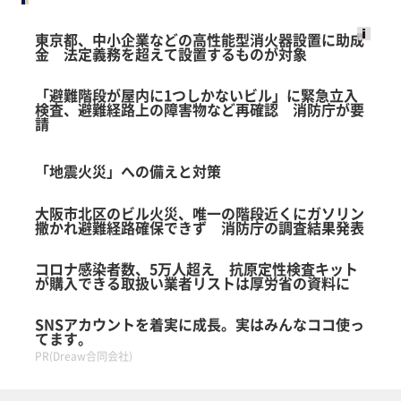
東京都、中小企業などの高性能型消火器設置に助成
金 法定義務を超えて設置するものが対象
Ads
by
「避難階段が屋内に1つしかないビル」に緊急立入
logly
検査、避難経路上の障害物など再確認 消防庁が要
請
「地震火災」への備えと対策
大阪市北区のビル火災、唯一の階段近くにガソリン
撒かれ避難経路確保できず 消防庁の調査結果発表
コロナ感染者数、5万人超え 抗原定性検査キット
が購入できる取扱い業者リストは厚労省の資料に
SNSアカウントを着実に成長。実はみんなココ使っ
てます。
PR(Dreaw合同会社)