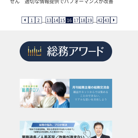
せん 適切な情報提供でパフォーマンスが改善
...
...
1
2
13
14
15
16
17
18
19
42
43