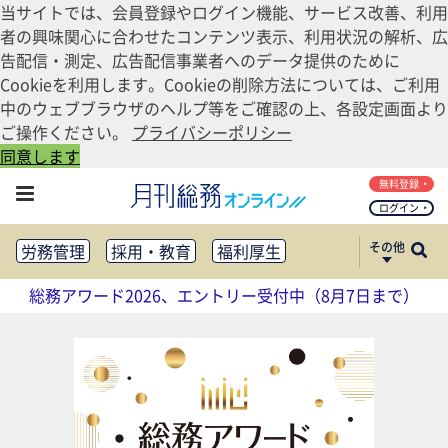
当サイトでは、会員登録やログイン機能、サービス改善、利用
者の興味関心に合わせたコンテンツ表示、利用状況の解析、広
告配信・測定、広告配信事業者へのデータ提供のために
Cookieを利用します。Cookieの削除方法については、ご利用
中のウェブブラウザのヘルプ等をご確認の上、各設定画面より
ご操作ください。
プライバシーポリシー
同意します
無料登録
ログイン
その他
労務管理
採用・教育
福利厚生
健康経営
働き方改革
総務アワード2026、エントリー受付中（8月7日まで）
法務・コンプライアンス
業務資料ダウンロード
知財管理
リスクマネジメント・BCP
社外・社内広報
社外・社内コミュニケーション活性化
FM・オフィス移転
CSR・SDGs
テクノロジー活用・DX