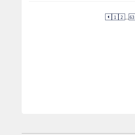
...
1
2
63