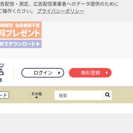
告配信・測定、広告配信事業者へのデータ提供のために
りご操作ください。
プライバシーポリシー
ログイン
無料登録
務
その他
ード
ィス移転
ート