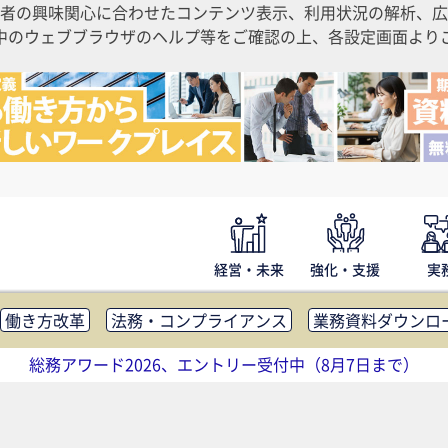
者の興味関心に合わせたコンテンツ表示、利用状況の解析、広
ご利用中のウェブブラウザのヘルプ等をご確認の上、各設定画面よ
経営・未来
強化・支援
実
働き方改革
法務・コンプライアンス
業務資料ダウンロ
内広報
社外・社内コミュニケーション活性化
FM・オフ
総務アワード2026、エントリー受付中（8月7日まで）
補助金・コスト削減
アウトソーシング・BPO
調査・レポ