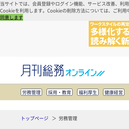
当サイトでは、会員登録やログイン機能、サービス改善、利用
Cookieを利用します。Cookieの削除方法については、
同意します
労務管理
採用・教育
福利厚生
健康経営
知財管理
リスクマネジメント・BCP
社外・社
CSR・SDGs
テクノロジー活用・DX
助成金・
その他
トップページ
労務管理