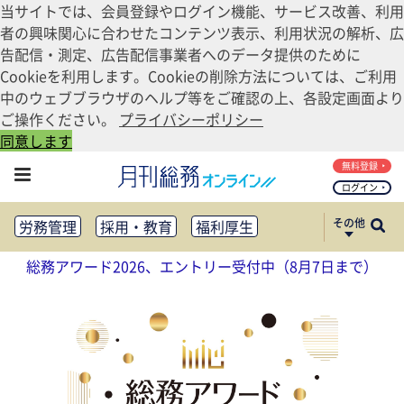
当サイトでは、会員登録やログイン機能、サービス改善、利用
者の興味関心に合わせたコンテンツ表示、利用状況の解析、広
告配信・測定、広告配信事業者へのデータ提供のために
Cookieを利用します。Cookieの削除方法については、ご利用
中のウェブブラウザのヘルプ等をご確認の上、各設定画面より
ご操作ください。
プライバシーポリシー
同意します
無料登録
ログイン
その他
労務管理
採用・教育
福利厚生
健康経営
働き方改革
総務アワード2026、エントリー受付中（8月7日まで）
法務・コンプライアンス
業務資料ダウンロード
知財管理
リスクマネジメント・BCP
社外・社内広報
社外・社内コミュニケーション活性化
FM・オフィス移転
CSR・SDGs
テクノロジー活用・DX