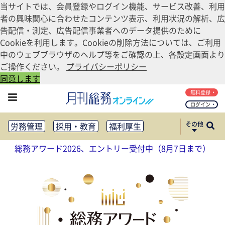
当サイトでは、会員登録やログイン機能、サービス改善、利用
者の興味関心に合わせたコンテンツ表示、利用状況の解析、広
告配信・測定、広告配信事業者へのデータ提供のために
Cookieを利用します。Cookieの削除方法については、ご利用
中のウェブブラウザのヘルプ等をご確認の上、各設定画面より
ご操作ください。
プライバシーポリシー
同意します
無料登録
ログイン
その他
労務管理
採用・教育
福利厚生
健康経営
働き方改革
総務アワード2026、エントリー受付中（8月7日まで）
法務・コンプライアンス
業務資料ダウンロード
知財管理
リスクマネジメント・BCP
社外・社内広報
社外・社内コミュニケーション活性化
FM・オフィス移転
CSR・SDGs
テクノロジー活用・DX