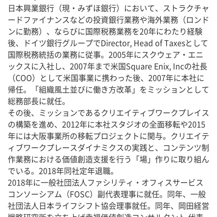
日本興業銀行（現・みずほ銀行）において、ストラクチャ
ードファイナンスなどの投資銀行業務や海外業務（ロンド
ンに勤務）、ならびに国際税務業務を20年にわたり経験
後、ドイツ銀行グループでDirector, Head of Taxesとして
国際税務統括の業務に従事。2005年にスクウェア・エニ
ックスに入社し、2007年まで米国Square Enix, Incの社長
（COO）として米国事業に携わった後、2007年に本社に
帰任。「組織風土並びに働き方改革」をミッションとして
総務部長に就任。
その後、ミッションであるクリエイティブワークプレイス
の構築を進め、2012年に本社スタジオの全面移転や2015
年には大阪事業所の移転プロジェクトに関与。クリエイテ
ィブワークプレースダイナミクスの実践と、コンテンツ制
作業務における価値創造支援を行う「場」作りに取り組ん
でいる。2018年同社定年退職。
2018年に一般社団法人ファシリティ・オフィスサービス
コンソーシアム（FOSC）副代表理事に就任。同年、一般
社団法人日本ライフシフト協会理事就任。同年、岡田経営