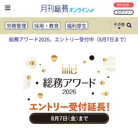
無料登録
ログイン
その他
労務管理
採用・教育
福利厚生
健康経営
働き方改革
総務アワード2026、エントリー受付中（8月7日まで）
法務・コンプライアンス
業務資料ダウンロード
知財管理
リスクマネジメント・BCP
社外・社内広報
社外・社内コミュニケーション活性化
FM・オフィス移転
CSR・SDGs
テクノロジー活用・DX
助成金・補助金・コスト削減
アウトソーシング・BPO
調査・レポート
その他