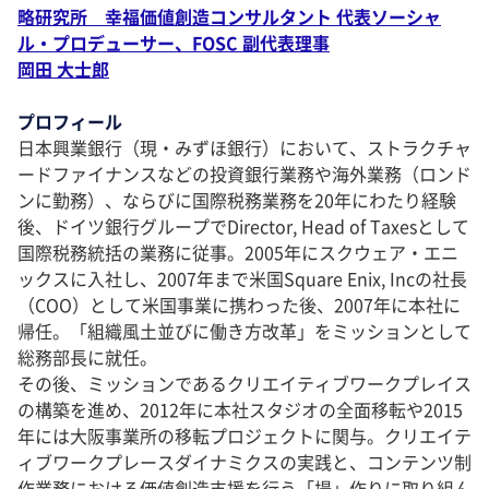
略研究所 幸福価値創造コンサルタント 代表ソーシャ
ル・プロデューサー、FOSC 副代表理事
岡田 大士郎
プロフィール
日本興業銀行（現・みずほ銀行）において、ストラクチャ
ードファイナンスなどの投資銀行業務や海外業務（ロンド
ンに勤務）、ならびに国際税務業務を20年にわたり経験
後、ドイツ銀行グループでDirector, Head of Taxesとして
国際税務統括の業務に従事。2005年にスクウェア・エニ
ックスに入社し、2007年まで米国Square Enix, Incの社長
（COO）として米国事業に携わった後、2007年に本社に
帰任。「組織風土並びに働き方改革」をミッションとして
総務部長に就任。
その後、ミッションであるクリエイティブワークプレイス
の構築を進め、2012年に本社スタジオの全面移転や2015
年には大阪事業所の移転プロジェクトに関与。クリエイテ
ィブワークプレースダイナミクスの実践と、コンテンツ制
作業務における価値創造支援を行う「場」作りに取り組ん