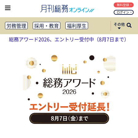
無料登録
ログイン
その他
労務管理
採用・教育
福利厚生
健康経営
働き方改革
総務アワード2026、エントリー受付中（8月7日まで）
法務・コンプライアンス
業務資料ダウンロード
知財管理
リスクマネジメント・BCP
社外・社内広報
社外・社内コミュニケーション活性化
FM・オフィス移転
CSR・SDGs
テクノロジー活用・DX
助成金・補助金・コスト削減
アウトソーシング・BPO
調査・レポート
その他