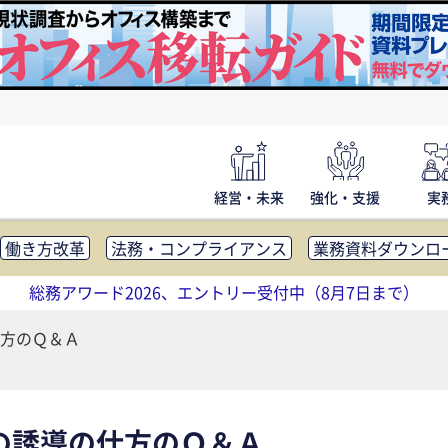
経営・未来
強化・支援
実
働き方改革
法務・コンプライアンス
業務資料ダウンロ
内広報
社外・社内コミュニケーション活性化
FM・オフ
総務アワード2026、エントリー受付中（8月7日まで）
補助金・コスト削減
アウトソーシング・BPO
調査・レポ
方のＱ＆Ａ
の誘導の仕方のＱ＆Ａ