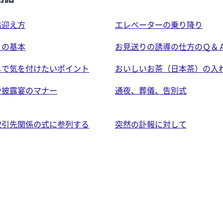
出迎え方
エレベーターの乗り降り
りの基本
お見送りの誘導の仕方のＱ＆
しで気を付けたいポイント
おいしいお茶（日本茶）の入
や披露宴のマナー
通夜、葬儀、告別式
取引先関係の式に参列する
突然の訃報に対して