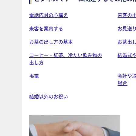
電話応対の心構え
来客の
来客を案内する
お見送
お茶の出し方の基本
お茶出
コーヒー・紅茶、冷たい飲み物の
結婚式
出し方
弔電
会社や
場合
結婚以外のお祝い