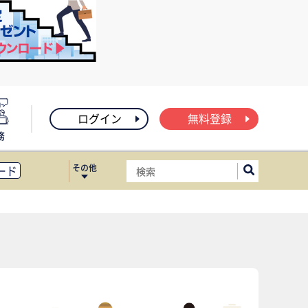
ログイン
無料登録
務
その他
ード
ィス移転
ート