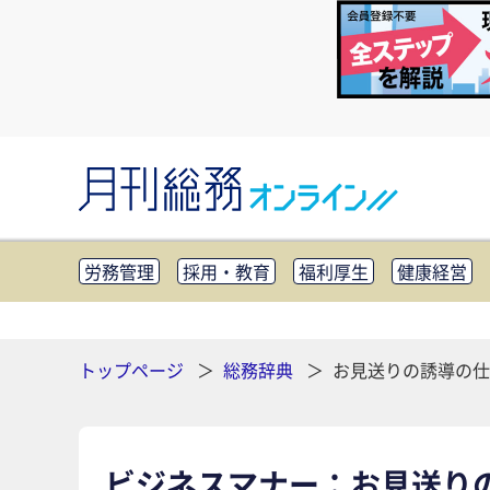
労務管理
採用・教育
福利厚生
健康経営
知財管理
リスクマネジメント・BCP
社外・社
CSR・SDGs
テクノロジー活用・DX
助成金・
その他
トップページ
総務辞典
お見送りの誘導の仕
ビジネスマナー：お見送り