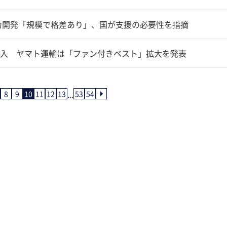
能力開発「規模で格差あり」、国が支援の必要性を指摘
入 ヤマト運輸は「ファン付きベスト」拡大を発表
...
8
9
10
11
12
13
53
54