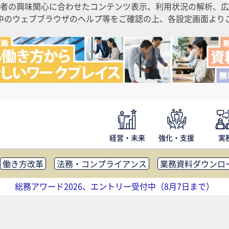
者の興味関心に合わせたコンテンツ表示、利用状況の解析、広
ご利用中のウェブブラウザのヘルプ等をご確認の上、各設定画面よ
経営・未来
強化・支援
実
働き方改革
法務・コンプライアンス
業務資料ダウンロ
内広報
社外・社内コミュニケーション活性化
FM・オフ
総務アワード2026、エントリー受付中（8月7日まで）
補助金・コスト削減
アウトソーシング・BPO
調査・レポ