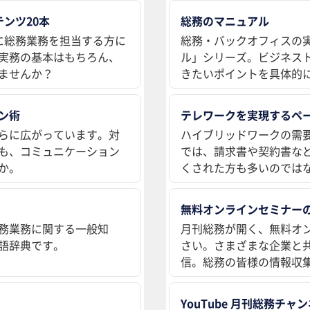
ンツ20本
総務のマニュアル
に総務業務を担当する方に
総務・バックオフィスの
実務の基本はもちろん、
ル」シリーズ。ビジネス
ませんか？
きたいポイントを具体的
ン術
テレワークを実現するペ
らに広がっています。対
ハイブリッドワークの需
も、コミュニケーション
では、請求書や契約書な
か。
くされた方も多いのでは
無料オンラインセミナー
務業務に関する一般知
月刊総務が開く、無料オ
語辞典です。
さい。さまざまな企業と
信。総務の皆様の情報収
YouTube 月刊総務チャ