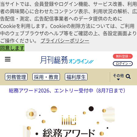
当サイトでは、会員登録やログイン機能、サービス改善、利用
者の興味関心に合わせたコンテンツ表示、利用状況の解析、広
告配信・測定、広告配信事業者へのデータ提供のために
Cookieを利用します。Cookieの削除方法については、ご利用
中のウェブブラウザのヘルプ等をご確認の上、各設定画面より
ご操作ください。
プライバシーポリシー
同意します
無料登録
ログイン
その他
労務管理
採用・教育
福利厚生
健康経営
働き方改革
総務アワード2026、エントリー受付中（8月7日まで）
法務・コンプライアンス
業務資料ダウンロード
知財管理
リスクマネジメント・BCP
社外・社内広報
社外・社内コミュニケーション活性化
FM・オフィス移転
CSR・SDGs
テクノロジー活用・DX