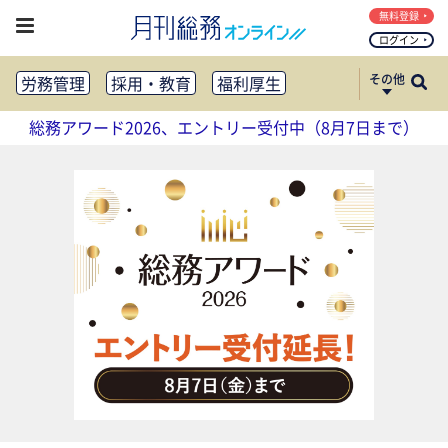
無料登録
ログイン
その他
労務管理
採用・教育
福利厚生
健康経営
働き方改革
総務アワード2026、エントリー受付中（8月7日まで）
法務・コンプライアンス
業務資料ダウンロード
知財管理
リスクマネジメント・BCP
社外・社内広報
社外・社内コミュニケーション活性化
FM・オフィス移転
CSR・SDGs
テクノロジー活用・DX
助成金・補助金・コスト削減
アウトソーシング・BPO
調査・レポート
その他