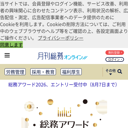
当サイトでは、会員登録やログイン機能、サービス改善、利用
者の興味関心に合わせたコンテンツ表示、利用状況の解析、広
告配信・測定、広告配信事業者へのデータ提供のために
Cookieを利用します。Cookieの削除方法については、ご利用
中のウェブブラウザのヘルプ等をご確認の上、各設定画面より
ご操作ください。
プライバシーポリシー
同意します
無料登録
ログイン
その他
労務管理
採用・教育
福利厚生
健康経営
働き方改革
総務アワード2026、エントリー受付中（8月7日まで）
法務・コンプライアンス
業務資料ダウンロード
知財管理
リスクマネジメント・BCP
社外・社内広報
社外・社内コミュニケーション活性化
FM・オフィス移転
CSR・SDGs
テクノロジー活用・DX