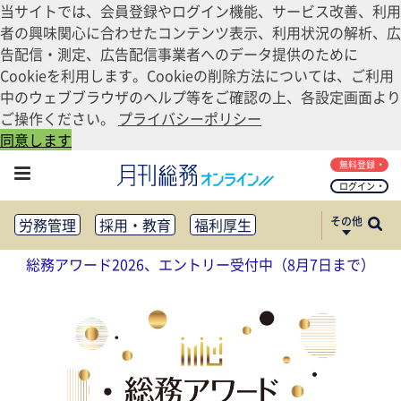
当サイトでは、会員登録やログイン機能、サービス改善、利用
者の興味関心に合わせたコンテンツ表示、利用状況の解析、広
告配信・測定、広告配信事業者へのデータ提供のために
Cookieを利用します。Cookieの削除方法については、ご利用
中のウェブブラウザのヘルプ等をご確認の上、各設定画面より
ご操作ください。
プライバシーポリシー
同意します
無料登録
ログイン
その他
労務管理
採用・教育
福利厚生
健康経営
働き方改革
総務アワード2026、エントリー受付中（8月7日まで）
法務・コンプライアンス
業務資料ダウンロード
知財管理
リスクマネジメント・BCP
社外・社内広報
社外・社内コミュニケーション活性化
FM・オフィス移転
CSR・SDGs
テクノロジー活用・DX