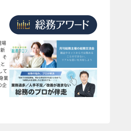
現場
で新
、そ
長と
して
身業
の企