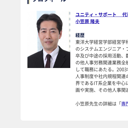
ユニティ・サポート 代
小笠原 隆夫
経歴
東洋大学経営学部経営学科
のシステムエンジニア・
卒及び中途の採用活動、
の他人事労務関連業務全般
して職務にあたる。200
人事制度や社内規程関連
界であるIT系企業を中
画や実施、その他人事関
小笠原先生の詳細は「
専