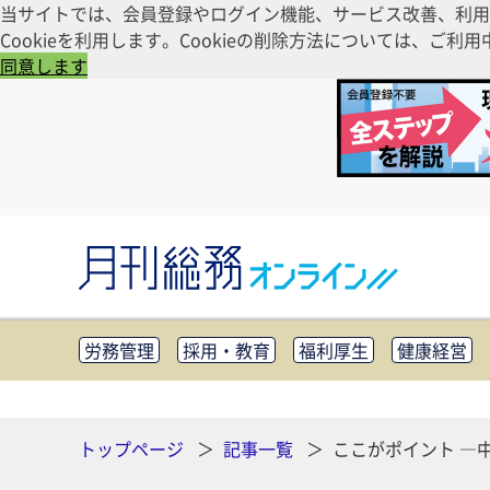
当サイトでは、会員登録やログイン機能、サービス改善、利用
Cookieを利用します。Cookieの削除方法については、
同意します
労務管理
採用・教育
福利厚生
健康経営
知財管理
リスクマネジメント・BCP
社外・社
CSR・SDGs
テクノロジー活用・DX
助成金・
その他
トップページ
記事一覧
ここがポイント ―