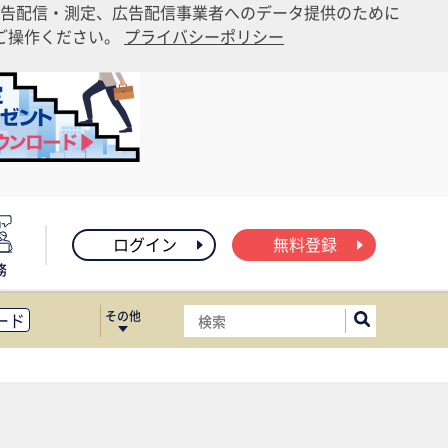
告配信・測定、広告配信事業者へのデータ提供のために
りご操作ください。
プライバシーポリシー
ログイン
無料登録
務
その他
ード
ィス移転
ート