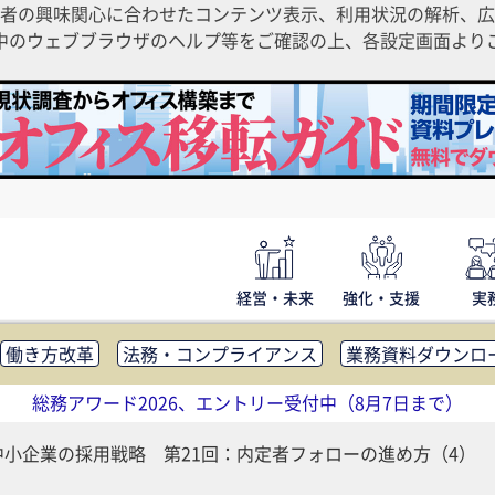
者の興味関心に合わせたコンテンツ表示、利用状況の解析、広
ご利用中のウェブブラウザのヘルプ等をご確認の上、各設定画面よ
経営・未来
強化・支援
実
働き方改革
法務・コンプライアンス
業務資料ダウンロ
内広報
社外・社内コミュニケーション活性化
FM・オフ
総務アワード2026、エントリー受付中（8月7日まで）
補助金・コスト削減
アウトソーシング・BPO
調査・レポ
中小企業の採用戦略 第21回：内定者フォローの進め方（4）