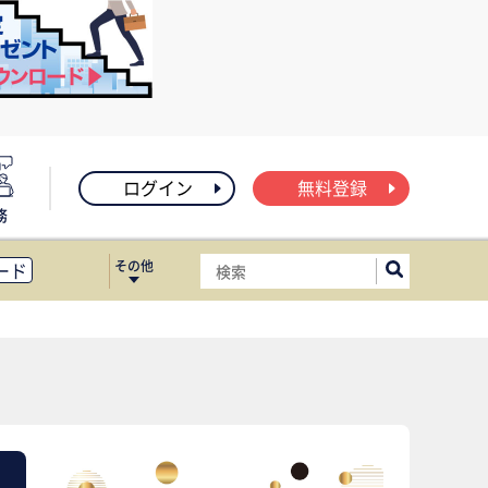
ログイン
無料登録
務
その他
ード
ィス移転
ート