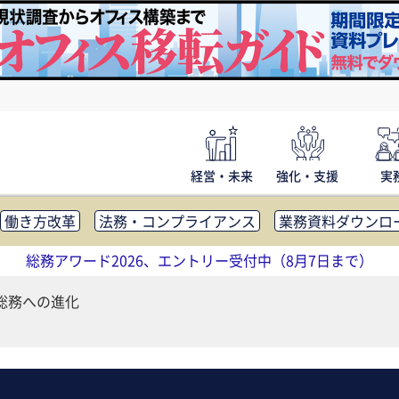
経営・未来
強化・支援
実
働き方改革
法務・コンプライアンス
業務資料ダウンロ
内広報
社外・社内コミュニケーション活性化
FM・オフ
総務アワード2026、エントリー受付中（8月7日まで）
補助金・コスト削減
アウトソーシング・BPO
調査・レポ
総務への進化