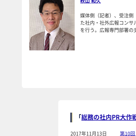
秋山 和久
媒体側（記者）、受注側（
た社内・社外広報コンサ
を行う。広報専門部署の
「
総務の社内PR大作
2017年11月13日
第10