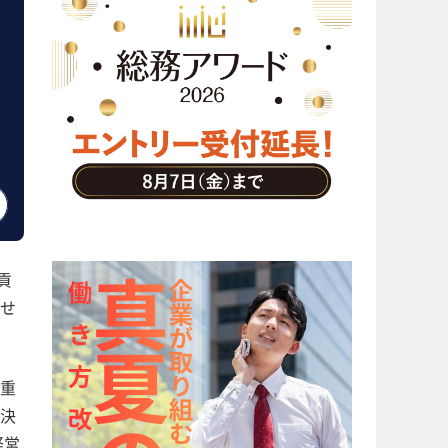
貢
せ
重
決
経営