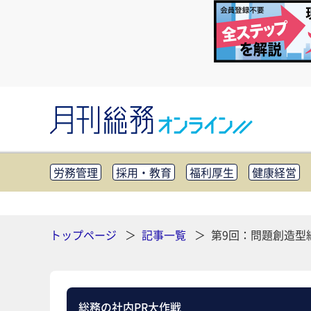
労務管理
採用・教育
福利厚生
健康経営
知財管理
リスクマネジメント・BCP
社外・社
CSR・SDGs
テクノロジー活用・DX
助成金・
その他
トップページ
記事一覧
第9回：問題創造型
総務の社内PR大作戦