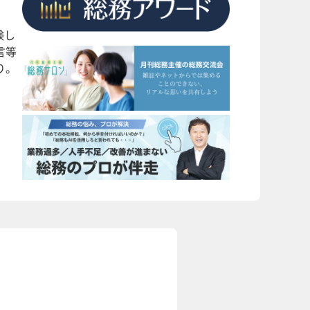
験し
言等
り。