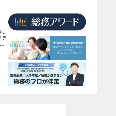
験し
言等
り。