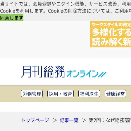
当サイトでは、会員登録やログイン機能、サービス改善、利用
Cookieを利用します。Cookieの削除方法については、
同意します
労務管理
採用・教育
福利厚生
健康経営
知財管理
リスクマネジメント・BCP
社外・社
CSR・SDGs
テクノロジー活用・DX
助成金・
その他
トップページ
記事一覧
第2回：なぜ総務部