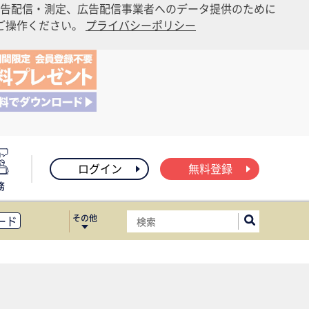
告配信・測定、広告配信事業者へのデータ提供のために
りご操作ください。
プライバシーポリシー
ログイン
無料登録
務
その他
ード
ィス移転
ート