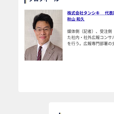
株式会社タンシキ 代表
秋山 和久
媒体側（記者）、受注側（
た社内・社外広報コンサ
を行う。広報専門部署の