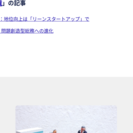
戦
」の記事
回：地位向上は「リーンスタートアップ」で
：問題創造型総務への進化