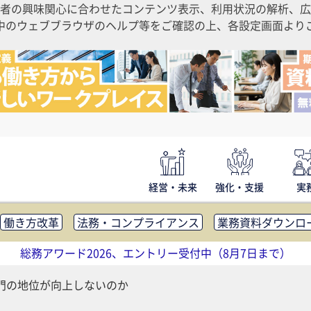
者の興味関心に合わせたコンテンツ表示、利用状況の解析、広
ご利用中のウェブブラウザのヘルプ等をご確認の上、各設定画面よ
経営・未来
強化・支援
実
働き方改革
法務・コンプライアンス
業務資料ダウンロ
内広報
社外・社内コミュニケーション活性化
FM・オフ
総務アワード2026、エントリー受付中（8月7日まで）
補助金・コスト削減
アウトソーシング・BPO
調査・レポ
門の地位が向上しないのか