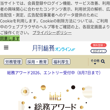
当サイトでは、会員登録やログイン機能、サービス改善、利用
者の興味関心に合わせたコンテンツ表示、利用状況の解析、広
告配信・測定、広告配信事業者へのデータ提供のために
Cookieを利用します。Cookieの削除方法については、ご利用
中のウェブブラウザのヘルプ等をご確認の上、各設定画面より
ご操作ください。
プライバシーポリシー
同意します
無料登録
ログイン
その他
労務管理
採用・教育
福利厚生
健康経営
働き方改革
総務アワード2026、エントリー受付中（8月7日まで）
法務・コンプライアンス
業務資料ダウンロード
知財管理
リスクマネジメント・BCP
社外・社内広報
社外・社内コミュニケーション活性化
FM・オフィス移転
CSR・SDGs
テクノロジー活用・DX