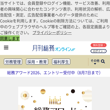
当サイトでは、会員登録やログイン機能、サービス改善、利用
者の興味関心に合わせたコンテンツ表示、利用状況の解析、広
告配信・測定、広告配信事業者へのデータ提供のために
Cookieを利用します。Cookieの削除方法については、ご利用
中のウェブブラウザのヘルプ等をご確認の上、各設定画面より
ご操作ください。
プライバシーポリシー
同意します
無料登録
ログイン
その他
労務管理
採用・教育
福利厚生
健康経営
働き方改革
総務アワード2026、エントリー受付中（8月7日まで）
法務・コンプライアンス
業務資料ダウンロード
知財管理
リスクマネジメント・BCP
社外・社内広報
社外・社内コミュニケーション活性化
FM・オフィス移転
CSR・SDGs
テクノロジー活用・DX