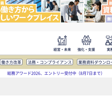
経営・未来
強化・支援
実
働き方改革
法務・コンプライアンス
業務資料ダウンロ
内広報
社外・社内コミュニケーション活性化
FM・オフ
総務アワード2026、エントリー受付中（8月7日まで）
補助金・コスト削減
アウトソーシング・BPO
調査・レポ