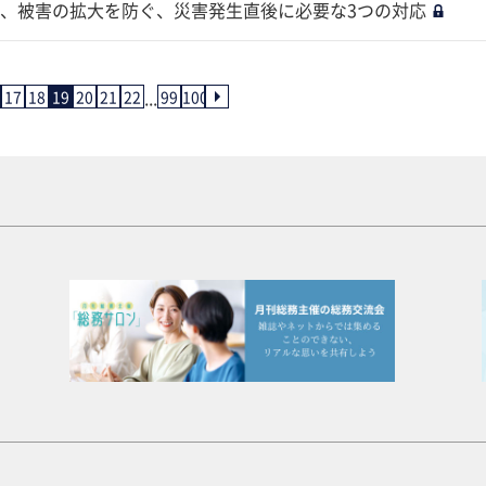
、被害の拡大を防ぐ、災害発生直後に必要な3つの対応
...
17
18
19
20
21
22
99
100