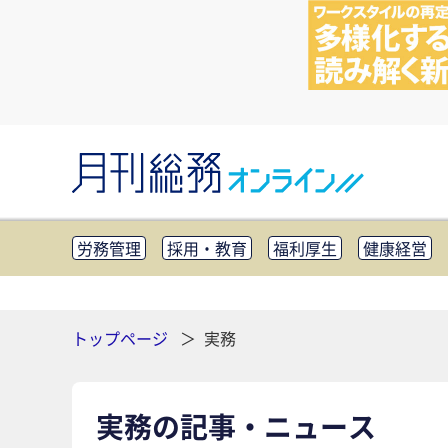
労務管理
採用・教育
福利厚生
健康経営
知財管理
リスクマネジメント・BCP
社外・社
CSR・SDGs
テクノロジー活用・DX
助成金・
その他
トップページ
実務
実務の記事・ニュース