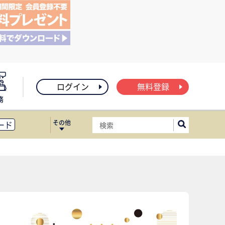
ログイン
無料登録
務
その他
ード
ィス移転
ート