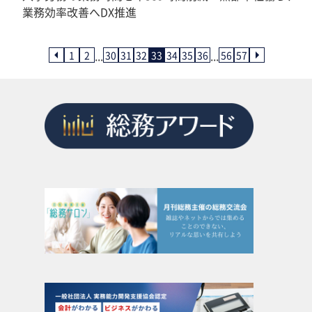
業務効率改善へDX推進
...
...
1
2
30
31
32
33
34
35
36
56
57