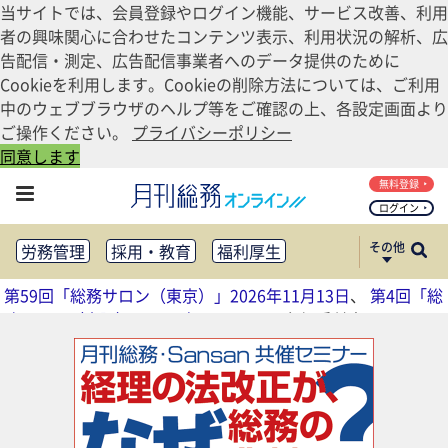
当サイトでは、会員登録やログイン機能、サービス改善、利用
者の興味関心に合わせたコンテンツ表示、利用状況の解析、広
告配信・測定、広告配信事業者へのデータ提供のために
Cookieを利用します。Cookieの削除方法については、ご利用
中のウェブブラウザのヘルプ等をご確認の上、各設定画面より
ご操作ください。
プライバシーポリシー
同意します
無料登録
ログイン
その他
労務管理
採用・教育
福利厚生
健康経営
働き方改革
第59回「総務サロン（東京）」2026年11月13日
、
第4回「総
法務・コンプライアンス
務サロン（大阪）」2026年11月17日
参加受付中
業務資料ダウンロード
知財管理
リスクマネジメント・BCP
社外・社内広報
社外・社内コミュニケーション活性化
FM・オフィス移転
CSR・SDGs
テクノロジー活用・DX