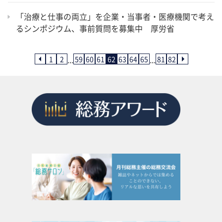
「治療と仕事の両立」を企業・当事者・医療機関で考え
るシンポジウム、事前質問を募集中 厚労省
...
...
1
2
59
60
61
62
63
64
65
81
82