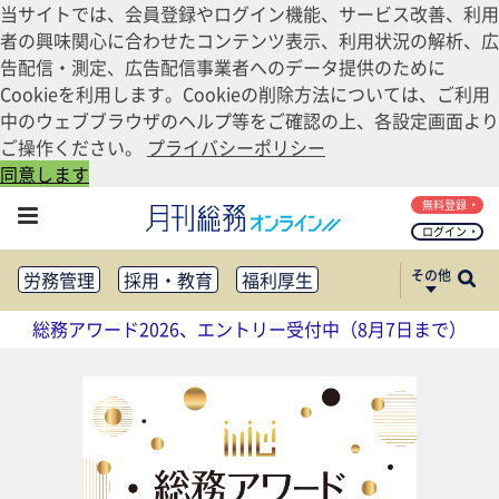
当サイトでは、会員登録やログイン機能、サービス改善、利用
者の興味関心に合わせたコンテンツ表示、利用状況の解析、広
告配信・測定、広告配信事業者へのデータ提供のために
Cookieを利用します。Cookieの削除方法については、ご利用
中のウェブブラウザのヘルプ等をご確認の上、各設定画面より
ご操作ください。
プライバシーポリシー
同意します
無料登録
ログイン
その他
労務管理
採用・教育
福利厚生
健康経営
働き方改革
総務アワード2026、エントリー受付中（8月7日まで）
法務・コンプライアンス
業務資料ダウンロード
知財管理
リスクマネジメント・BCP
社外・社内広報
社外・社内コミュニケーション活性化
FM・オフィス移転
CSR・SDGs
テクノロジー活用・DX