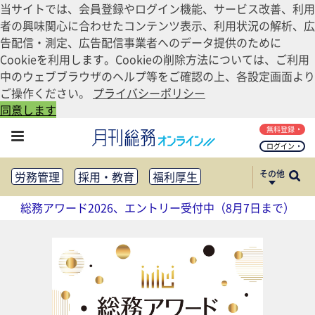
当サイトでは、会員登録やログイン機能、サービス改善、利用
者の興味関心に合わせたコンテンツ表示、利用状況の解析、広
告配信・測定、広告配信事業者へのデータ提供のために
Cookieを利用します。Cookieの削除方法については、ご利用
中のウェブブラウザのヘルプ等をご確認の上、各設定画面より
ご操作ください。
プライバシーポリシー
同意します
無料登録
ログイン
その他
労務管理
採用・教育
福利厚生
健康経営
働き方改革
総務アワード2026、エントリー受付中（8月7日まで）
法務・コンプライアンス
業務資料ダウンロード
知財管理
リスクマネジメント・BCP
社外・社内広報
社外・社内コミュニケーション活性化
FM・オフィス移転
CSR・SDGs
テクノロジー活用・DX