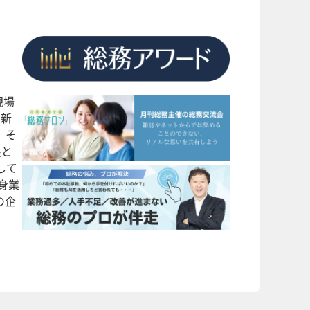
現場
で新
、そ
長と
して
身業
の企