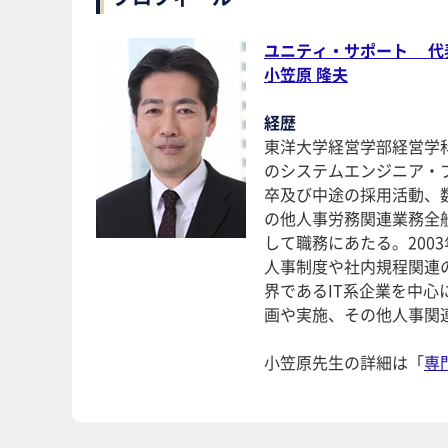
ユニティ・サポート 代
小笠原 隆夫
経歴
東洋大学経営学部経営学科
のシステムエンジニア・
卒及び中途の採用活動、
の他人事労務関連業務全般
して職務にあたる。200
人事制度や社内規程関連
界であるIT系企業を中
画や実施、その他人事関
小笠原先生の詳細は「
専