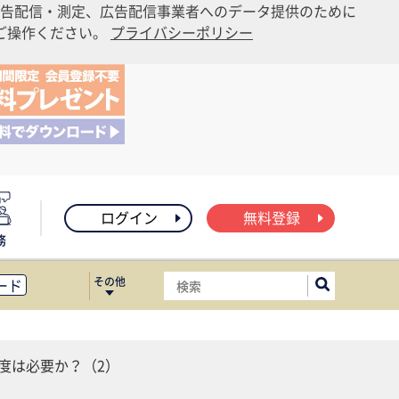
告配信・測定、広告配信事業者へのデータ提供のために
りご操作ください。
プライバシーポリシー
ログイン
無料登録
務
その他
ード
ィス移転
ート
度は必要か？（2）