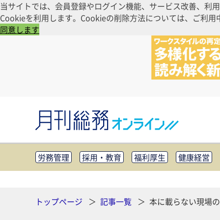
当サイトでは、会員登録やログイン機能、サービス改善、利用
Cookieを利用します。Cookieの削除方法については、
同意します
労務管理
採用・教育
福利厚生
健康経営
知財管理
リスクマネジメント・BCP
社外・社
CSR・SDGs
テクノロジー活用・DX
助成金・
その他
トップページ
記事一覧
本に載らない現場の