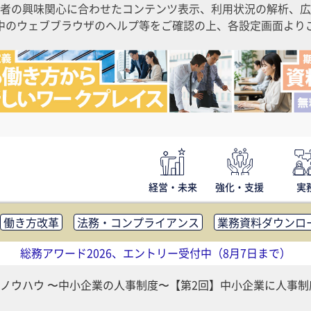
者の興味関心に合わせたコンテンツ表示、利用状況の解析、広
ご利用中のウェブブラウザのヘルプ等をご確認の上、各設定画面よ
経営・未来
強化・支援
実
働き方改革
法務・コンプライアンス
業務資料ダウンロ
内広報
社外・社内コミュニケーション活性化
FM・オフ
総務アワード2026、エントリー受付中（8月7日まで）
補助金・コスト削減
アウトソーシング・BPO
調査・レポ
ノウハウ 〜中小企業の人事制度〜【第2回】中小企業に人事制