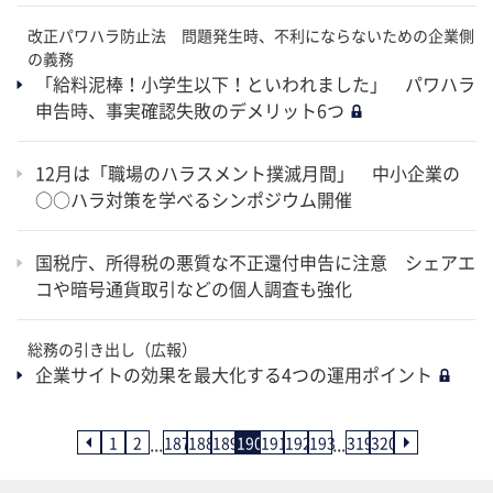
改正パワハラ防止法 問題発生時、不利にならないための企業側
の義務
「給料泥棒！小学生以下！といわれました」 パワハラ
申告時、事実確認失敗のデメリット6つ
12月は「職場のハラスメント撲滅月間」 中小企業の
○○ハラ対策を学べるシンポジウム開催
国税庁、所得税の悪質な不正還付申告に注意 シェアエ
コや暗号通貨取引などの個人調査も強化
総務の引き出し（広報）
企業サイトの効果を最大化する4つの運用ポイント
...
...
1
2
187
188
189
190
191
192
193
319
320