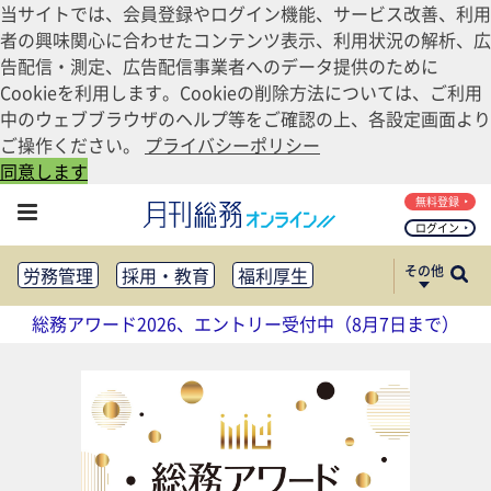
当サイトでは、会員登録やログイン機能、サービス改善、利用
者の興味関心に合わせたコンテンツ表示、利用状況の解析、広
告配信・測定、広告配信事業者へのデータ提供のために
Cookieを利用します。Cookieの削除方法については、ご利用
中のウェブブラウザのヘルプ等をご確認の上、各設定画面より
ご操作ください。
プライバシーポリシー
同意します
無料登録
ログイン
その他
労務管理
採用・教育
福利厚生
健康経営
働き方改革
総務アワード2026、エントリー受付中（8月7日まで）
法務・コンプライアンス
業務資料ダウンロード
知財管理
リスクマネジメント・BCP
社外・社内広報
社外・社内コミュニケーション活性化
FM・オフィス移転
CSR・SDGs
テクノロジー活用・DX