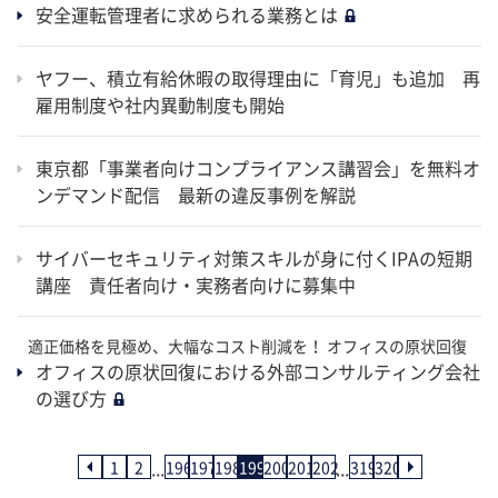
安全運転管理者に求められる業務とは
ヤフー、積立有給休暇の取得理由に「育児」も追加 再
雇用制度や社内異動制度も開始
東京都「事業者向けコンプライアンス講習会」を無料オ
ンデマンド配信 最新の違反事例を解説
サイバーセキュリティ対策スキルが身に付くIPAの短期
講座 責任者向け・実務者向けに募集中
適正価格を見極め、大幅なコスト削減を！ オフィスの原状回復
オフィスの原状回復における外部コンサルティング会社
の選び方
...
...
1
2
196
197
198
199
200
201
202
319
320