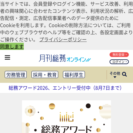
当サイトでは、会員登録やログイン機能、サービス改善、利用
者の興味関心に合わせたコンテンツ表示、利用状況の解析、広
告配信・測定、広告配信事業者へのデータ提供のために
Cookieを利用します。Cookieの削除方法については、ご利用
中のウェブブラウザのヘルプ等をご確認の上、各設定画面より
ご操作ください。
プライバシーポリシー
同意します
無料登録
ログイン
その他
労務管理
採用・教育
福利厚生
健康経営
働き方改革
総務アワード2026、エントリー受付中（8月7日まで）
法務・コンプライアンス
業務資料ダウンロード
知財管理
リスクマネジメント・BCP
社外・社内広報
社外・社内コミュニケーション活性化
FM・オフィス移転
CSR・SDGs
テクノロジー活用・DX