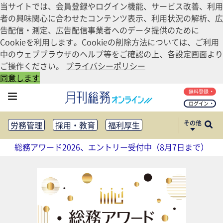
当サイトでは、会員登録やログイン機能、サービス改善、利用
者の興味関心に合わせたコンテンツ表示、利用状況の解析、広
告配信・測定、広告配信事業者へのデータ提供のために
Cookieを利用します。Cookieの削除方法については、ご利用
中のウェブブラウザのヘルプ等をご確認の上、各設定画面より
ご操作ください。
プライバシーポリシー
同意します
無料登録
ログイン
その他
労務管理
採用・教育
福利厚生
健康経営
働き方改革
総務アワード2026、エントリー受付中（8月7日まで）
法務・コンプライアンス
業務資料ダウンロード
知財管理
リスクマネジメント・BCP
社外・社内広報
社外・社内コミュニケーション活性化
FM・オフィス移転
CSR・SDGs
テクノロジー活用・DX