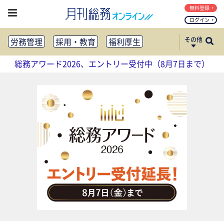
無料登録
ログイン
その他
労務管理
採用・教育
福利厚生
健康経営
働き方改革
総務アワード2026、エントリー受付中（8月7日まで）
法務・コンプライアンス
業務資料ダウンロード
知財管理
リスクマネジメント・BCP
社外・社内広報
社外・社内コミュニケーション活性化
FM・オフィス移転
CSR・SDGs
テクノロジー活用・DX
助成金・補助金・コスト削減
アウトソーシング・BPO
調査・レポート
その他