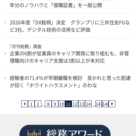
年分のノウハウと「復職証書」を一般公開
2026年度「DX銘柄」決定 グランプリに三井住友FGな
ど3社、デジタル技術の活用など評価
『月刊総務』調査
企業の6割が従業員のキャリア開発に取り組むも、非管
理職向けのキャリア支援は3割以上が未対応
経験者の71.4％が早期離職を検討 良かれと思った配慮
が招く「ホワイトハラスメント」のわな
...
...
1
2
8
9
10
11
12
13
14
147
148