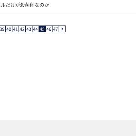
ールだけが殺菌剤なのか
39
40
41
42
43
44
45
46
47