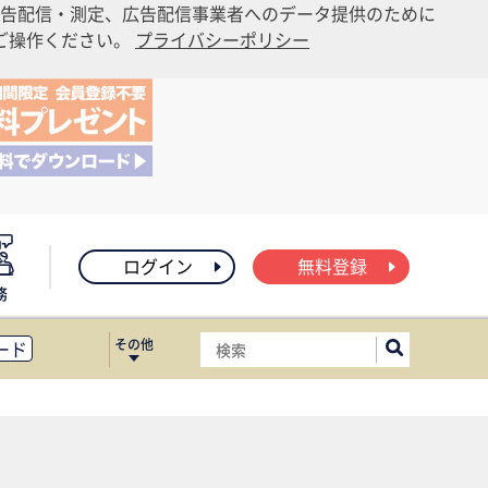
告配信・測定、広告配信事業者へのデータ提供のために
りご操作ください。
プライバシーポリシー
ログイン
無料登録
務
その他
ード
ィス移転
ート