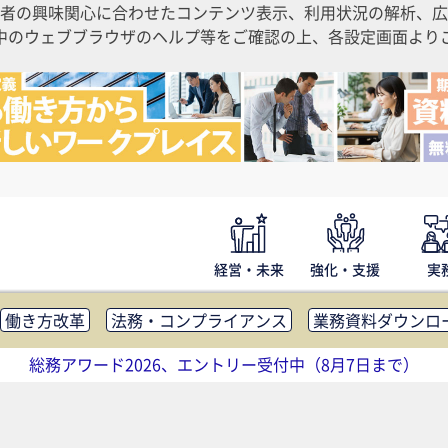
者の興味関心に合わせたコンテンツ表示、利用状況の解析、広
ご利用中のウェブブラウザのヘルプ等をご確認の上、各設定画面よ
経営・未来
強化・支援
実
働き方改革
法務・コンプライアンス
業務資料ダウンロ
内広報
社外・社内コミュニケーション活性化
FM・オフ
総務アワード2026、エントリー受付中（8月7日まで）
補助金・コスト削減
アウトソーシング・BPO
調査・レポ