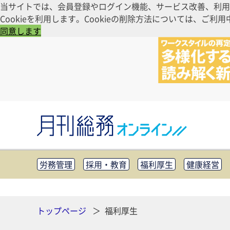
当サイトでは、会員登録やログイン機能、サービス改善、利用
Cookieを利用します。Cookieの削除方法については、
同意します
労務管理
採用・教育
福利厚生
健康経営
知財管理
リスクマネジメント・BCP
社外・社
CSR・SDGs
テクノロジー活用・DX
助成金・
その他
トップページ
福利厚生