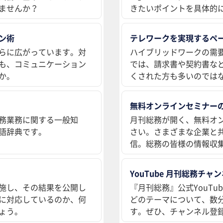
ませんか？
きたいポイントを具体的
ン術
テレワークを実現するペ
らに広がっています。対
ハイブリッドワークの需
も、コミュニケーション
では、請求書や契約書な
か。
くされた方も多いのでは
無料オンラインセミナー
務業務に関する一般知
月刊総務が開く、無料オ
語辞典です。
さい。さまざまな企業と
信。総務の皆様の情報収
YouTube 月刊総務チャ
施し、その結果を公開し
『月刊総務』公式YouT
に対応しているのか、何
どのテーマについて、数
ょう。
す。ぜひ、チャンネル登