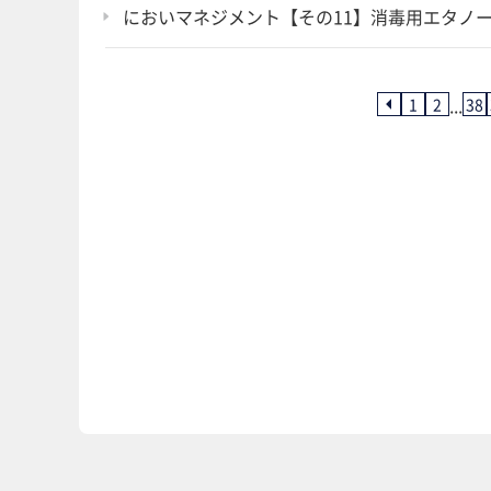
においマネジメント【その11】消毒用エタノ
...
1
2
38