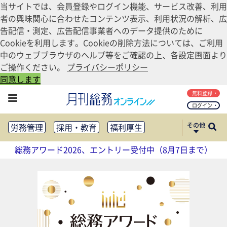
当サイトでは、会員登録やログイン機能、サービス改善、利用
者の興味関心に合わせたコンテンツ表示、利用状況の解析、広
告配信・測定、広告配信事業者へのデータ提供のために
Cookieを利用します。Cookieの削除方法については、ご利用
中のウェブブラウザのヘルプ等をご確認の上、各設定画面より
ご操作ください。
プライバシーポリシー
同意します
無料登録
ログイン
その他
労務管理
採用・教育
福利厚生
健康経営
働き方改革
総務アワード2026、エントリー受付中（8月7日まで）
法務・コンプライアンス
業務資料ダウンロード
知財管理
リスクマネジメント・BCP
社外・社内広報
社外・社内コミュニケーション活性化
FM・オフィス移転
CSR・SDGs
テクノロジー活用・DX