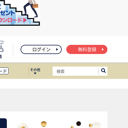
ログイン
無料登録
務
その他
ード
ィス移転
ート