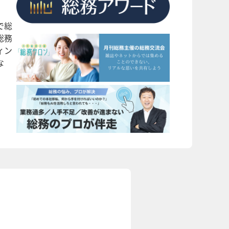
で総
総務
ィン
な