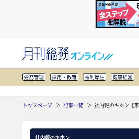
労務管理
採用・教育
福利厚生
健康経営
知財管理
リスクマネジメント・BCP
社外・社
CSR・SDGs
テクノロジー活用・DX
助成金・
その他
トップページ
記事一覧
社内報のキホン【第
社内報のキホン