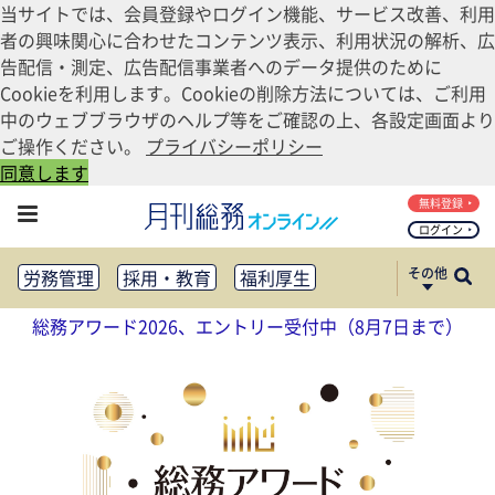
当サイトでは、会員登録やログイン機能、サービス改善、利用
者の興味関心に合わせたコンテンツ表示、利用状況の解析、広
告配信・測定、広告配信事業者へのデータ提供のために
Cookieを利用します。Cookieの削除方法については、ご利用
中のウェブブラウザのヘルプ等をご確認の上、各設定画面より
ご操作ください。
プライバシーポリシー
同意します
無料登録
ログイン
その他
労務管理
採用・教育
福利厚生
健康経営
働き方改革
総務アワード2026、エントリー受付中（8月7日まで）
法務・コンプライアンス
業務資料ダウンロード
知財管理
リスクマネジメント・BCP
社外・社内広報
社外・社内コミュニケーション活性化
FM・オフィス移転
CSR・SDGs
テクノロジー活用・DX