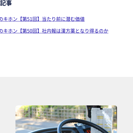
記事
のキホン【第51回】当たり前に潜む価値
のキホン【第50回】社内報は漢方薬となり得るのか