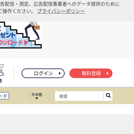
告配信・測定、広告配信事業者へのデータ提供のために
りご操作ください。
プライバシーポリシー
ログイン
無料登録
務
その他
ード
ィス移転
ート