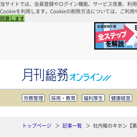
当サイトでは、会員登録やログイン機能、サービス改善、利用
Cookieを利用します。Cookieの削除方法については、
同意します
労務管理
採用・教育
福利厚生
健康経営
知財管理
リスクマネジメント・BCP
社外・社
CSR・SDGs
テクノロジー活用・DX
助成金・
その他
トップページ
記事一覧
社内報のキホン【第