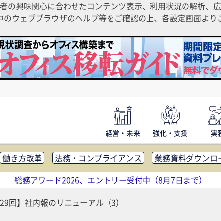
者の興味関心に合わせたコンテンツ表示、利用状況の解析、広
ご利用中のウェブブラウザのヘルプ等をご確認の上、各設定画面よ
経営・未来
強化・支援
実
働き方改革
法務・コンプライアンス
業務資料ダウンロ
内広報
社外・社内コミュニケーション活性化
FM・オフ
総務アワード2026、エントリー受付中（8月7日まで）
補助金・コスト削減
アウトソーシング・BPO
調査・レポ
29回】社内報のリニューアル（3）