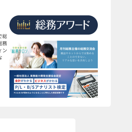
で総
総務
ィン
な