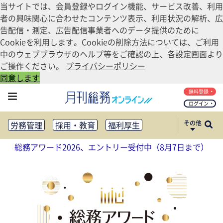
当サイトでは、会員登録やログイン機能、サービス改善、利用
者の興味関心に合わせたコンテンツ表示、利用状況の解析、広
告配信・測定、広告配信事業者へのデータ提供のために
Cookieを利用します。Cookieの削除方法については、ご利用
中のウェブブラウザのヘルプ等をご確認の上、各設定画面より
ご操作ください。
プライバシーポリシー
同意します
無料登録
ログイン
その他
労務管理
採用・教育
福利厚生
健康経営
働き方改革
総務アワード2026、エントリー受付中（8月7日まで）
法務・コンプライアンス
業務資料ダウンロード
知財管理
リスクマネジメント・BCP
社外・社内広報
社外・社内コミュニケーション活性化
FM・オフィス移転
CSR・SDGs
テクノロジー活用・DX