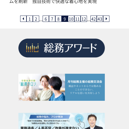
ムを刷新 独自技術で快適な着心地を実現
...
...
1
2
6
7
8
9
10
11
12
42
43