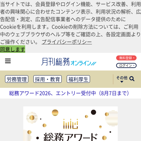
当サイトでは、会員登録やログイン機能、サービス改善、利用
者の興味関心に合わせたコンテンツ表示、利用状況の解析、広
告配信・測定、広告配信事業者へのデータ提供のために
Cookieを利用します。Cookieの削除方法については、ご利用
中のウェブブラウザのヘルプ等をご確認の上、各設定画面より
ご操作ください。
プライバシーポリシー
同意します
無料登録
ログイン
その他
労務管理
採用・教育
福利厚生
健康経営
働き方改革
総務アワード2026、エントリー受付中（8月7日まで）
法務・コンプライアンス
業務資料ダウンロード
知財管理
リスクマネジメント・BCP
社外・社内広報
社外・社内コミュニケーション活性化
FM・オフィス移転
CSR・SDGs
テクノロジー活用・DX