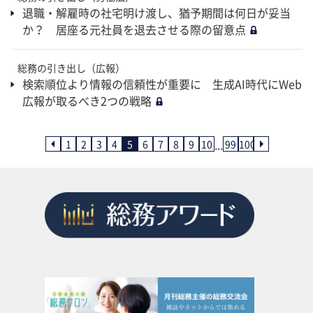
退職・解雇時の社宅明け渡し、猶予期間は何日が妥当
か？ 居座る元社員を退去させる際の留意点
総務の引き出し（広報）
検索順位より情報の信頼性が重要に 生成AI時代にWeb
広報が取るべき2つの戦略
...
1
2
3
4
5
6
7
8
9
10
99
100