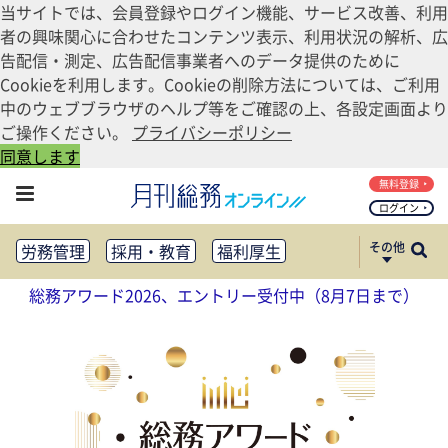
当サイトでは、会員登録やログイン機能、サービス改善、利用
者の興味関心に合わせたコンテンツ表示、利用状況の解析、広
告配信・測定、広告配信事業者へのデータ提供のために
Cookieを利用します。Cookieの削除方法については、ご利用
中のウェブブラウザのヘルプ等をご確認の上、各設定画面より
ご操作ください。
プライバシーポリシー
同意します
無料登録
ログイン
その他
労務管理
採用・教育
福利厚生
健康経営
働き方改革
総務アワード2026、エントリー受付中（8月7日まで）
法務・コンプライアンス
業務資料ダウンロード
知財管理
リスクマネジメント・BCP
社外・社内広報
社外・社内コミュニケーション活性化
FM・オフィス移転
CSR・SDGs
テクノロジー活用・DX