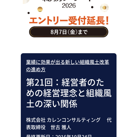
助成金・補助金・コスト削減
アウトソーシング・BPO
調査・レポート
その他
業績に効果が出る新しい組織風土改革
の進め方
第21回：経営者のた
めの経営理念と組織風
土の深い関係
株式会社 カレンコンサルティング 代
表取締役 世古 雅人
最終更新日：
2016年10月24日